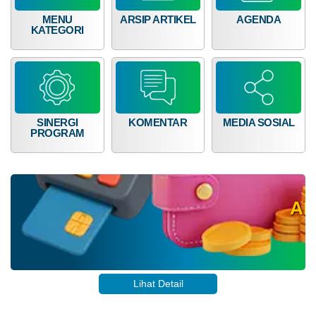
Kali
Nagari
MENU
ARSIP ARTIKEL
AGENDA
KATEGORI
Supayang
Jadi
Tuan
Rumah
Rapat
Rajawali
XII
Kecamatan
SINERGI
KOMENTAR
MEDIA SOSIAL
Salimpaung
PROGRAM
T
A
Lihat Detail