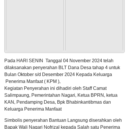
POPULASI
DAFTAR PEMILIH
STATUS IDM
SDGS NAGARI
WILAYAH
Pada HARI SENIN Tanggal 04 November 2024 telah
dilaksanakan penyerahan BLT Dana Desa tahap 4 untuk
Bulan Oktober s/d Desember 2024 Kepada Keluarga
Penerima Manfaat ( KPM ),
Kegiatan Penyerahan ini dihadiri oleh Staff Camat
KEHADIRAN
INFORMASI
PRODUK HUKUM
DATA
PUBLIK
PEMBANGUNAN
Salimpaung, Pemerintahan Nagari, Ketua BPRN, ketua
KAN, Pendamping Desa, Bpk Bhabinkantibmas dan
Keluarga Penerima Manfaat
Simbolis penyerahan Bantuan Langsung diserahkan oleh
Bapak Wali Nagari Nofrizal kepada Salah satu Penerima