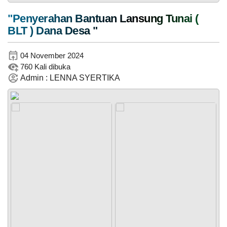
"Penyerahan Bantuan Lansung Tunai (
BLT ) Dana Desa "
08
Instagram
Mei
2026
04 November 2024
228
760 Kali dibuka
Kali
Admin : LENNA SYERTIKA
Panen
Jagung
Pakan
TikTok
Program
Ketahanan
Pangan
BUMNag
Amanah
Nagari
Supayang
PEMERINTAH
SOTK
LAYANAN MANDIRI
PENGADUAN