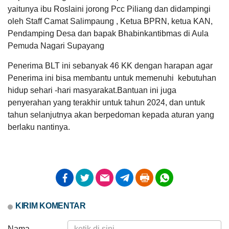
yaitunya ibu Roslaini jorong Pcc Piliang dan didampingi
06
Maret
oleh Staff Camat Salimpaung , Ketua BPRN, ketua KAN,
2026
Pendamping Desa dan bapak Bhabinkantibmas di Aula
Pemuda Nagari Supayang
LAPAK NAGARI
GALERI FOTO
INVENTARIS
DATA STUNTING
233
Kali
Penerima BLT ini sebanyak 46 KK dengan harapan agar
Kegiatan
Safari
Penerima ini bisa membantu untuk memenuhi kebutuhan
Ramadhan
hidup sehari -hari masyarakat.Bantuan ini juga
di
Nagari
penyerahan yang terakhir untuk tahun 2024, dan untuk
Supayang
tahun selanjutnya akan berpedoman kepada aturan yang
berlaku nantinya.
DATA PETA
ARSIP ARTIKEL
KIRIM KOMENTAR
Nama