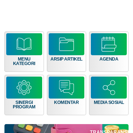
LAPAK NAGARI
GALERI FOTO
INVENTARIS
DATA STUNTING
06
Maret
2026
MENU
ARSIP ARTIKEL
AGENDA
233
KATEGORI
Kali
Kegiatan
Safari
Ramadhan
DATA PETA
ARSIP ARTIKEL
di
Nagari
Supayang
SINERGI
KOMENTAR
MEDIA SOSIAL
PROGRAM
TRANSPARANSI