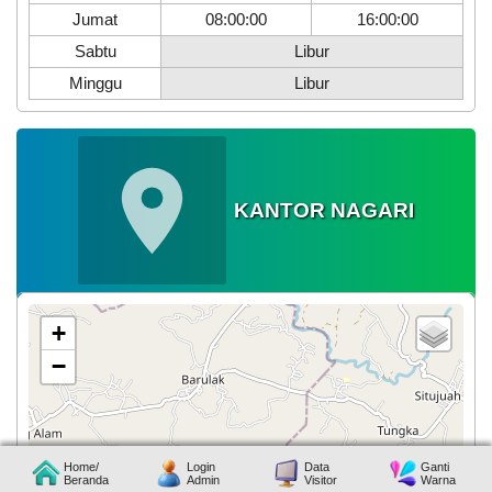
Nagari
Jumat
08:00:00
16:00:00
Supayang
Jadi
Sabtu
Libur
Tuan
Minggu
Libur
Rumah
Rapat
Rajawali
XII
Kecamatan
Salimpaung
KANTOR NAGARI
+
−
Home/
Login
Data
Ganti
Beranda
Admin
Visitor
Warna