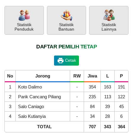
Program
Ketahanan
PEMERINTAH
SOTK
LAYANAN MANDIRI
PENGADUAN
Pangan
TikTok
BUMNag
Statistik
Statistik
Statistik
Amanah
Penduduk
Bantuan
Lainnya
Nagari
Supayang
DAFTAR PEMILIH TETAP
Cetak
POPULASI
DAFTAR PEMILIH
STATUS IDM
SDGS NAGARI
WILAYAH
No
Jorong
RW
Jiwa
L
P
1
Koto Dalimo
-
354
163
191
2
Parik Cancang Piliang
-
235
113
122
3
Salo Caniago
-
84
39
45
4
Salo Kutianyia
-
34
28
6
KEHADIRAN
INFORMASI
PRODUK HUKUM
DATA
PUBLIK
PEMBANGUNAN
TOTAL
707
343
364