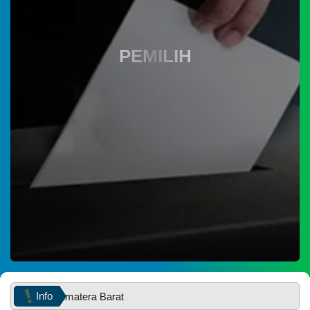
PEMILIH
YouTube
P3M PNP
08
Mei
Instagram
2026
228
Kali
Panen
Info
rovinsi Sumatera Barat
Jagung
Pakan