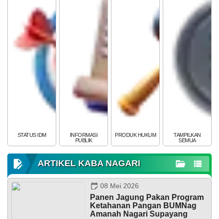
POPULASI
DAFTAR PEMILIH
STATUS IDM
SDGS NAGARI
WILAYAH
STATUS IDM
INFORMASI
PRODUK HUKUM
TAMPILKAN
PUBLIK
SEMUA
ARTIKEL KABA NAGARI
08 Mei 2026
Panen Jagung Pakan Program
Ketahanan Pangan BUMNag
Amanah Nagari Supayang
KEHADIRAN
INFORMASI
PRODUK HUKUM
DATA