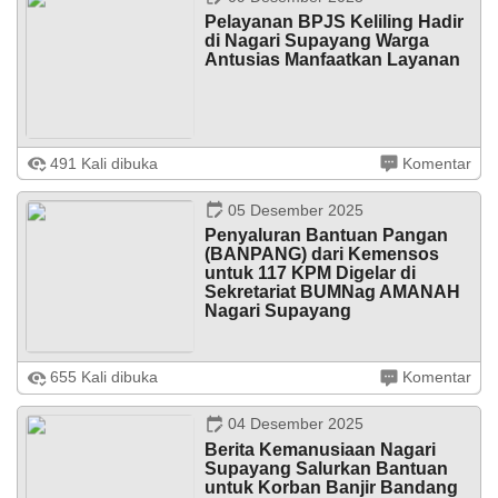
...
Pelayanan BPJS Keliling Hadir
di Nagari Supayang Warga
Antusias Manfaatkan Layanan
Supayang, 9 Desember 2025 – BPJS Kesehatan kembali
491 Kali dibuka
Komentar
menghadirkan layanan keliling di Nagari Supayang,
tepatnya di Kantor Wali Nagari Supayang, pada hari
Selasa (9/12/2025). Program ...
05 Desember 2025
Penyaluran Bantuan Pangan
(BANPANG) dari Kemensos
untuk 117 KPM Digelar di
Sekretariat BUMNag AMANAH
Nagari Supayang
23
Desember
Supayang, 5 Desember 2025 — Upaya pemerintah
2025
655 Kali dibuka
Komentar
dalam menjaga ketahanan pangan masyarakat kembali
diwujudkan melalui penyaluran Bantuan Pangan
437
(BANPANG) yang berisi beras dan minyak ...
04 Desember 2025
Kali
Berita Kemanusiaan Nagari
Nagari
Supayang Salurkan Bantuan
Supayang
untuk Korban Banjir Bandang
Jadi