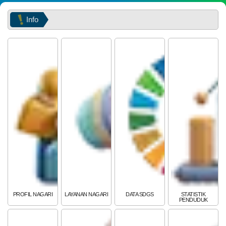
Info
Selama
PEMERINTAH
SOTK
LAYANAN MANDIRI
PENGADUAN
PROFIL NAGARI
LAYANAN NAGARI
DATA SDGS
STATISTIK
PENDUDUK