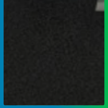
Instagram
08
Mei
2026
234
Kali
Panen
Jagung
Pakan
Program
Ketahanan
Pangan
TikTok
BUMNag
Amanah
Nagari
Supayang