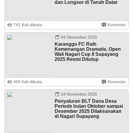
dan Longsor di Tanah Datar
Tuan
Rumah
Rapat
Rajawali
Seluruh nagari di Kecamatan Salimpaung, termasuk
XII
741 Kali dibuka
Komentar
Nagari Supayang, bergerak cepat menyalurkan bantuan
Kecamatan
kepada korban bencana banjir bandang (galodo) dan
Salimpaung
tanah longsor yang melanda sejumlah ...
04 Desember 2025
Karanggo FC Raih
Kemenangan Dramatis, Open
Wali Nagari Cup II Supayang
2025 Resmi Ditutup
Supayang, Minggu 9 November 2025 — Turnamen Open
469 Kali dibuka
Komentar
Wali Nagari Cup II Supayang Tahun 2025 resmi ditutup,
setelah berlangsung meriah sejak awal pelaksanaannya.
Penutupan ini menjadi ...
24 November 2025
Penyaluran BLT Dana Desa
Periode bulan Oktober sampai
Desember 2025 Dilaksanakan
di Nagari Supayang