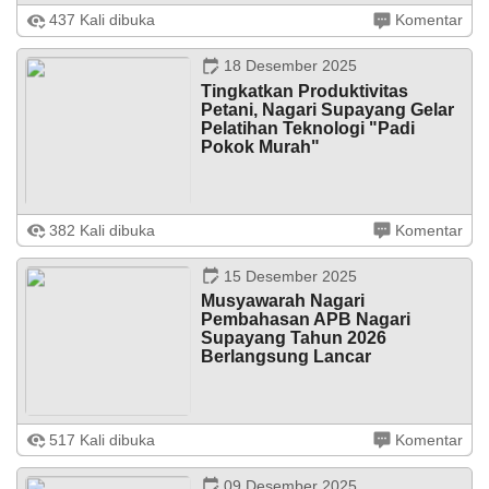
SALIMPAUNG – Pemerintah Kecamatan Salimpaung
437 Kali dibuka
Komentar
kembali menggelar pertemuan rutin tingkat kecamatan
yang dikenal dengan Rapat Rajawali. Kali ini, pertemuan
yang memasuki edisi ke-XII ...
18 Desember 2025
Tingkatkan Produktivitas
Petani, Nagari Supayang Gelar
Pelatihan Teknologi "Padi
Pokok Murah"
Supayang – Dalam upaya memperkuat ketahanan
382 Kali dibuka
Komentar
pangan dan meningkatkan kesejahteraan ekonomi
DATA PETA
ARSIP ARTIKEL
masyarakat agraris, Pemerintah Nagari Supayang
melaksanakan kegiatan pelatihan teknologi ...
15 Desember 2025
Musyawarah Nagari
Pembahasan APB Nagari
Supayang Tahun 2026
Berlangsung Lancar
Supayang — Pemerintah Nagari Supayang bersama
Badan Permusyawaratan Rakyat Nagari (BPRN)
517 Kali dibuka
Komentar
menggelar Musyawarah Nagari (MUSNAG) dalam
rangka pembahasan Anggaran Pendapatan dan Belanja
09 Desember 2025