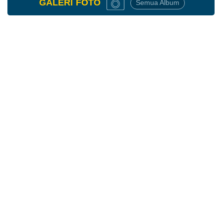
GALERI
FOTO
Semua Album
18
Desember
2025
382
Kali
Tingkatkan
Produktivitas
Petani,
Nagari
Supayang
Gelar
Pelatihan
Teknologi
"Padi
Pokok