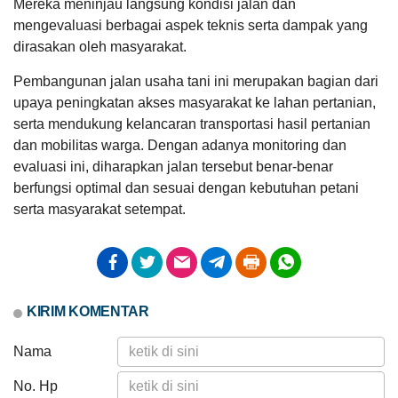
Mereka meninjau langsung kondisi jalan dan
06
Maret
mengevaluasi berbagai aspek teknis serta dampak yang
2026
dirasakan oleh masyarakat.
LAPAK NAGARI
GALERI FOTO
INVENTARIS
DATA STUNTING
233
Pembangunan jalan usaha tani ini merupakan bagian dari
Kali
Kegiatan
upaya peningkatan akses masyarakat ke lahan pertanian,
Safari
serta mendukung kelancaran transportasi hasil pertanian
Ramadhan
dan mobilitas warga. Dengan adanya monitoring dan
di
Nagari
evaluasi ini, diharapkan jalan tersebut benar-benar
Supayang
berfungsi optimal dan sesuai dengan kebutuhan petani
serta masyarakat setempat.
DATA PETA
ARSIP ARTIKEL
KIRIM KOMENTAR
Nama
No. Hp