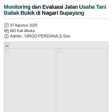
Monitoring dan Evaluasi Jalan Usaha Tani
Baliak Bukik di Nagari Supayang
08
Instagram
Mei
2026
07 Agustus 2025
227
662 Kali dibuka
Kali
Admin : VIRGO PERDANA,S.Sos
Panen
Jagung
Pakan
TikTok
Program
Ketahanan
Pangan
BUMNag
Amanah
Nagari
Supayang
PEMERINTAH
SOTK
LAYANAN MANDIRI
PENGADUAN