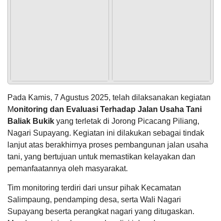
POPULASI
DAFTAR PEMILIH
STATUS IDM
SDGS NAGARI
WILAYAH
Pada Kamis, 7 Agustus 2025, telah dilaksanakan kegiatan
M
onitoring dan Evaluasi Terhadap Jalan Usaha Tani
Baliak Bukik
yang terletak di Jorong Picacang Piliang,
Nagari Supayang. Kegiatan ini dilakukan sebagai tindak
lanjut atas berakhirnya proses pembangunan jalan usaha
KEHADIRAN
INFORMASI
PRODUK HUKUM
DATA
PUBLIK
PEMBANGUNAN
tani, yang bertujuan untuk memastikan kelayakan dan
pemanfaatannya oleh masyarakat.
Tim monitoring terdiri dari unsur pihak Kecamatan
Salimpaung, pendamping desa, serta Wali Nagari
Supayang beserta perangkat nagari yang ditugaskan.